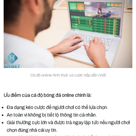
Cá độ online hình thức cá cược hấp dẫn nhất
Ưu điểm của cá độ bóng đá online chính là:
Đa dạng kèo cược để người chơi có thể lựa chọn.
An toàn vì không bị tiết lộ thông tin cá nhân.
Giải thưởng cực lớn và được trả ngay lập tức nếu người chơi
chọn đúng nhà cái uy tín.