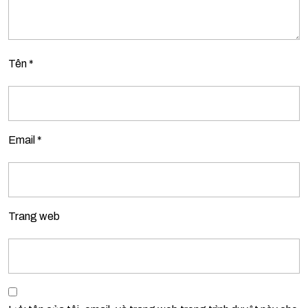
Tên
*
Email
*
Trang web