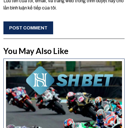
Lưu tên của tôi, email, và trang web trong trình duyệt này cho
lần bình luận kế tiếp của tôi.
You May Also Like