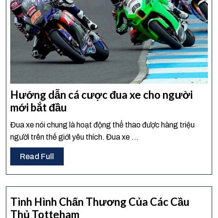
Hướng dẫn cá cược đua xe cho người
Hướng
mới bắt đầu
dẫn
Đua xe nói chung là hoạt động thể thao được hàng triệu
cá
người trên thế giới yêu thích. Đua xe ...
cược
đua
Read
Read Full
Full
xe
cho
người
Tình Hình Chấn Thương Của Các Cầu
mới
Tình
Thủ Totteham