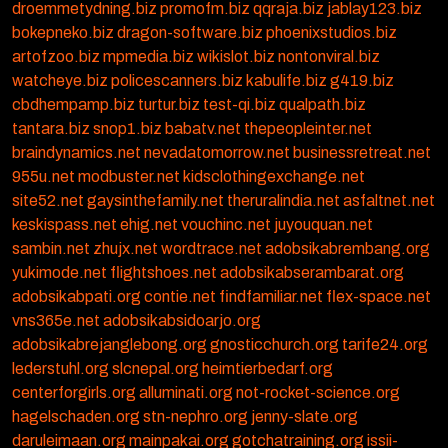
droemmetydning.biz
promofm.biz
qqraja.biz
jablay123.biz
bokepneko.biz
dragon-software.biz
phoenixstudios.biz
artofzoo.biz
mpmedia.biz
wikislot.biz
nontonviral.biz
watcheye.biz
policescanners.biz
kabulife.biz
g419.biz
cbdhempamp.biz
turtur.biz
test-qi.biz
qualpath.biz
tantara.biz
snop1.biz
babatv.net
thepeopleinter.net
braindynamics.net
nevadatomorrow.net
businessretreat.net
955u.net
modbuster.net
kidsclothingexchange.net
site52.net
gaysinthefamily.net
theruralindia.net
asfaltnet.net
keskispass.net
ehig.net
vouchinc.net
juyouquan.net
sambin.net
zhujx.net
wordtrace.net
adobsikabrembang.org
yukimode.net
flightshoes.net
adobsikabserambarat.org
adobsikabpati.org
contie.net
findfamiliar.net
flex-space.net
vns365e.net
adobsikabsidoarjo.org
adobsikabrejanglebong.org
gnosticchurch.org
tarife24.org
lederstuhl.org
slcnepal.org
heimtierbedarf.org
centerforgirls.org
alluminati.org
not-rocket-science.org
hagelschaden.org
stn-nephro.org
jenny-slate.org
daruleimaan.org
mainpakai.org
gotchatraining.org
issii-