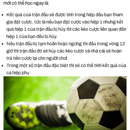
mới có thể học ngay là:
Kết quả của trận đấu sẽ được tính trong hiệp đấu bạn tham
gia đặt cược, tức là nếu bạn đặt cược vào hiệp 1 nhưng kết
quả hiệp 1 của trận đấu bị hủy thì các kèo cược liên quan đến
hiệp 1 của bạn đều bị hủy.
Nếu trận đấu bị tạm hoãn hoặc ngừng thi đấu trong vòng 12
giờ thì trận đấu đó sẽ hủy các kèo cược và nhà cái sẽ hoàn
trả tiền cược lại cho người chơi.
Trong một số trận đấu đặc biệt thì sẽ có thể tính kết quả của
cả hiệp phụ