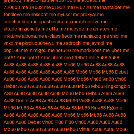
j9fja51q.me
951419.me
408750.me
950958.me
720600.me
14602.me
51932.me
646728.me
thantaibet.me
fondlove.me
nekocat.me
myuser.me
proxyai.me
cubehosting.me
cpasbien4u.me
mmfilmeslive.me
altadefinizioneita.me
etfa.me
moovee.me
amateri.me
linkti.me
albona.me
e-classifieds.me
maniakqq.me
shici.me
vnxx.me
pkrclub88new1.me
zadrochi.me
javmoi.me
bbp168.me
mimige5.me
hot646.me
mari2boss.me
l6bet.me
bet917.me
bet317.me
utbet.me
648bet.me
Au88
Au88
Au88
Au88
Au88
Au88
Au88
Mb66
Mb66
Au88
Au88
Au88
Au88
Au88
Au88
Au88
Au88
Au88
Mb66
Mb66
Mb66
Debet
Au88
Au88
Au88
Au88
Au88
Mb66
Mb66
Vin88
Vin88
Vin88
Debet
Au88
Au88
Au88
Au88
Au88
Mb66
Mb66
Kingkongbio
AS9
Au88
Au88
Au88
Au88
Mb66
Mb66
Mb66
Au88
Au88
Au88
Debet
Au88
Au88
Au88
Mb66
Vin88
Au88
Au88
Mb66
Mb66
Mb66
Au88
Au88
Au88
Au88
Mb66
King88
Kgame
Au88
Au88
Au88
Au88
Au88
Mb66
Mb66
Mb66
Au88
Au88
Au88
Au88
Debet
Vin88
Fi88
Fi88
Vin88
Au88
Au88
Au88
Mb66
Mb66
Au88
Au88
Au88
Mb66
Vin88
Au88
Au88
Mb66