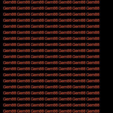
Gem88
Gem88
Gem88
Gem88
Gem88
Gem88
Gem88
Gem88
Gem88
Gem88
Gem88
Gem88
Gem88
Gem88
Gem88
Gem88
Gem88
Gem88
Gem88
Gem88
Gem88
Gem88
Gem88
Gem88
Gem88
Gem88
Gem88
Gem88
Gem88
Gem88
Gem88
Gem88
Gem88
Gem88
Gem88
Gem88
Gem88
Gem88
Gem88
Gem88
Gem88
Gem88
Gem88
Gem88
Gem88
Gem88
Gem88
Gem88
Gem88
Gem88
Gem88
Gem88
Gem88
Gem88
Gem88
Gem88
Gem88
Gem88
Gem88
Gem88
Gem88
Gem88
Gem88
Gem88
Gem88
Gem88
Gem88
Gem88
Gem88
Gem88
Gem88
Gem88
Gem88
Gem88
Gem88
Gem88
Gem88
Gem88
Gem88
Gem88
Gem88
Gem88
Gem88
Gem88
Gem88
Gem88
Gem88
Gem88
Gem88
Gem88
Gem88
Gem88
Gem88
Gem88
Gem88
Gem88
Gem88
Gem88
Gem88
Gem88
Gem88
Gem88
Gem88
Gem88
Gem88
Gem88
Gem88
Gem88
Gem88
Gem88
Gem88
Gem88
Gem88
Gem88
Gem88
Gem88
Gem88
Gem88
Gem88
Gem88
Gem88
Gem88
Gem88
Gem88
Gem88
Gem88
Gem88
Gem88
Gem88
Gem88
Gem88
Gem88
Gem88