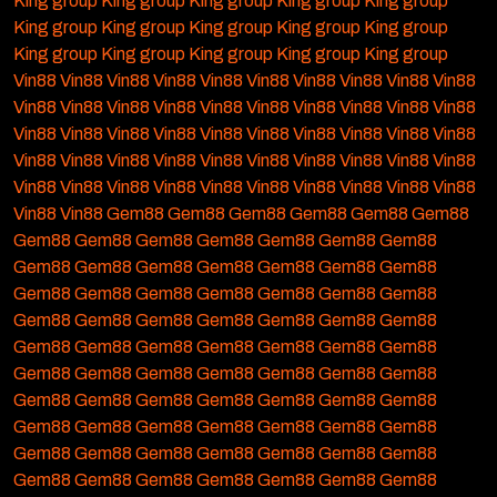
King group
King group
King group
King group
King group
King group
King group
King group
King group
King group
King group
King group
King group
King group
King group
Vin88
Vin88
Vin88
Vin88
Vin88
Vin88
Vin88
Vin88
Vin88
Vin88
Vin88
Vin88
Vin88
Vin88
Vin88
Vin88
Vin88
Vin88
Vin88
Vin88
Vin88
Vin88
Vin88
Vin88
Vin88
Vin88
Vin88
Vin88
Vin88
Vin88
Vin88
Vin88
Vin88
Vin88
Vin88
Vin88
Vin88
Vin88
Vin88
Vin88
Vin88
Vin88
Vin88
Vin88
Vin88
Vin88
Vin88
Vin88
Vin88
Vin88
Vin88
Vin88
Gem88
Gem88
Gem88
Gem88
Gem88
Gem88
Gem88
Gem88
Gem88
Gem88
Gem88
Gem88
Gem88
Gem88
Gem88
Gem88
Gem88
Gem88
Gem88
Gem88
Gem88
Gem88
Gem88
Gem88
Gem88
Gem88
Gem88
Gem88
Gem88
Gem88
Gem88
Gem88
Gem88
Gem88
Gem88
Gem88
Gem88
Gem88
Gem88
Gem88
Gem88
Gem88
Gem88
Gem88
Gem88
Gem88
Gem88
Gem88
Gem88
Gem88
Gem88
Gem88
Gem88
Gem88
Gem88
Gem88
Gem88
Gem88
Gem88
Gem88
Gem88
Gem88
Gem88
Gem88
Gem88
Gem88
Gem88
Gem88
Gem88
Gem88
Gem88
Gem88
Gem88
Gem88
Gem88
Gem88