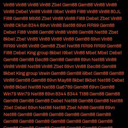
Vin88
Vin88
Vin88
Vin88
Zbet
Gem88
Gem88
Vin88
Vin88
Vin88
Debet
Vin88
Vin88
I9bet
Vin88
Fi88
Vin88
Vin88
80JL
Fi88
Gem88
Mb66
Zbet
Vin88
Vin88
Fi88
Debet
Zbet
Vin88
Vin88
Okfun
8344
69vn
Vin88
Bet88
69vn
RR99
Gem88
Debet
Fi88
Vin88
Gem88
Vin88
Vin88
Gem88
Net88
Zbet
8kbet
Zbet
Vin88
Vin88
Vin88
Vin88
Gem88
69vn
Vin88
RR99
Vin88
Vin88
Gem88
Zbet
Net88
RR99
RR99
Gem88
Fi88
Debet
King group
8kbet
I9bet
Vin88
Mbet
Mbet
Debet
Gem88
Gem88
Bec88
Gem88
Gem88
69vn
Net88
Vin88
Vin88
Vin88
Net88
Vin88
Zbet
69vn
Vin88
Bec88
Gem88
8kbet
King group
Vswin
Gem88
Gem88
i9bet
Gem88
Gem88
Vin88
Gem88
Gem88
69vn
May88
8kbet
8kbet
Net88
Debet
Vin88
8kbet
Net88
Net88
Ga6789
Gem88
69vn
Gem88
Win79
Win79
Net88
69vn
8344
8344
Tt88
Gem88
Gem88
Gem88
Gem88
Gem88
Debet
Net88
Gem88
Gem88
Net88
Zbet
Debet
69vn
Net88
Net88
Zbet
Nh88
Gem88
69vn
Net88
Gem88
Gem88
Gem88
Gem88
Gem88
Gem88
Gem88
Gem88
Gem88
Gem88
Gem88
Gem88
Gem88