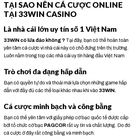
TẠI SAO NÊN CÁ CƯỢC ONLINE
TẠI 33WIN CASINO
Là nhà cái lớn uy tín số 1 Việt Nam
33WIN có lừa đảo không ?
Tại đây, bạn có thể hoàn toàn
yên tâm cá cược vì nhà cái này có chỗ đứng trên thị trường.
Luôn nằm trong top các nhà cái uy tín hàng đầu Việt Nam
Trò chơi đa dạng hấp dẫn
Bạn có quyền tự do và thoải mái lựa chọn những game hấp
dẫn với đầy đủ các thể loại khác nhau khi vào
33WIN.
Cá cược minh bạch và công bằng
Bạn có thể yên tâm với giấy phép cờ bạc quốc tế được cấp
bởi tổ chức cờ bạc
PAGCOR
rất uy tín và chất lượng. Do đó
cá cược ở đây rất công bằng và minh bạch.