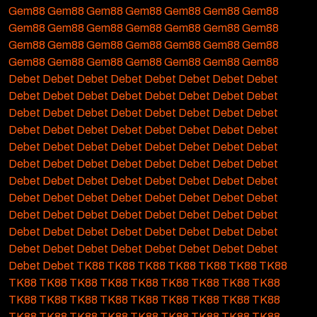
Gem88
Gem88
Gem88
Gem88
Gem88
Gem88
Gem88
Gem88
Gem88
Gem88
Gem88
Gem88
Gem88
Gem88
Gem88
Gem88
Gem88
Gem88
Gem88
Gem88
Gem88
Gem88
Gem88
Gem88
Gem88
Gem88
Gem88
Gem88
Debet
Debet
Debet
Debet
Debet
Debet
Debet
Debet
Debet
Debet
Debet
Debet
Debet
Debet
Debet
Debet
Debet
Debet
Debet
Debet
Debet
Debet
Debet
Debet
Debet
Debet
Debet
Debet
Debet
Debet
Debet
Debet
Debet
Debet
Debet
Debet
Debet
Debet
Debet
Debet
Debet
Debet
Debet
Debet
Debet
Debet
Debet
Debet
Debet
Debet
Debet
Debet
Debet
Debet
Debet
Debet
Debet
Debet
Debet
Debet
Debet
Debet
Debet
Debet
Debet
Debet
Debet
Debet
Debet
Debet
Debet
Debet
Debet
Debet
Debet
Debet
Debet
Debet
Debet
Debet
Debet
Debet
Debet
Debet
Debet
Debet
Debet
Debet
Debet
Debet
TK88
TK88
TK88
TK88
TK88
TK88
TK88
TK88
TK88
TK88
TK88
TK88
TK88
TK88
TK88
TK88
TK88
TK88
TK88
TK88
TK88
TK88
TK88
TK88
TK88
TK88
TK88
TK88
TK88
TK88
TK88
TK88
TK88
TK88