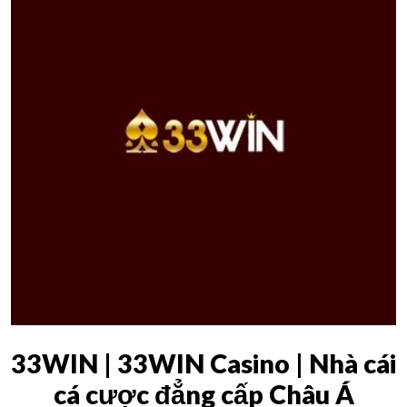
33WIN | 33WIN Casino | Nhà cái
cá cược đẳng cấp Châu Á