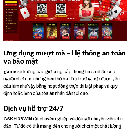
Ứng dụng mượt mà – Hệ thống an toàn
và bảo mật
game
sẽ không bao giờ cung cấp thông tin cá nhân của
người chơi cho những bên thứ ba. Trừ trường hợp được yêu
cầu làm như vậy bằng hoạt động thực thi luật pháp và quy
định hoặc lệnh của tòa án nhân dân tối cao.
Dịch vụ hỗ trợ 24/7
CSKH 33WIN
rất chuyên nghiệp và đội ngũ chuyên viên chu
đáo. Từ đó có thể mang đến cho người chơi một chất lượng