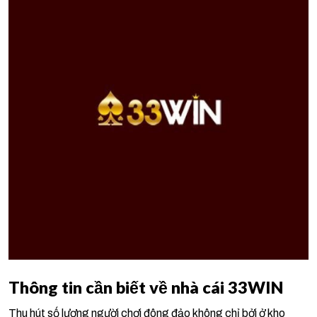
Thông tin cần biết về nhà cái 33WIN
Thu hút số lượng người chơi đông đảo không chỉ bởi ở kho