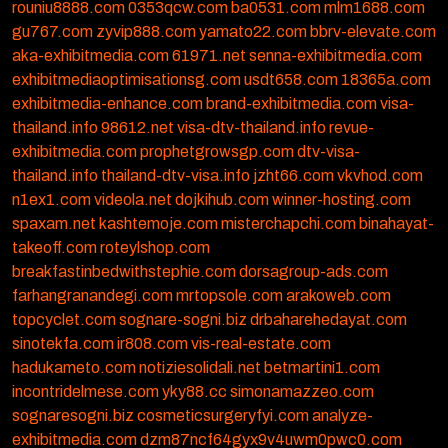
rouniu8888.com
0353qcw.com
ba0531.com
mlm1688.com
gu767.com
zyvip888.com
yamato22.com
bbrv-elevate.com
aka-exhibitmedia.com
61971.net
senna-exhibitmedia.com
exhibitmediaoptimisationsg.com
usdt658.com
18365a.com
exhibitmedia-enhance.com
brand-exhibitmedia.com
visa-
thailand.info
98612.net
visa-dtv-thailand.info
revue-
exhibitmedia.com
prophetgrowsgp.com
dtv-visa-
thailand.info
thailand-dtv-visa.info
jzht66.com
vkvhod.com
n1ex1.com
videola.net
dojkihub.com
winner-hosting.com
spaxam.net
kashtemoje.com
misterchapchi.com
binahayat-
takeoff.com
roteylshop.com
breakfastinbedwithstephie.com
dorsagroup-ads.com
farhangranandegi.com
mrtopsole.com
arakoweb.com
topcyclet.com
sognare-sogni.biz
drbaharehedayat.com
sinotekfa.com
ir808.com
vis-real-estate.com
hadukameto.com
notiziesolidali.net
betmartini1.com
incontridelmese.com
yky88.cc
simonamazzeo.com
sognaresogni.biz
cosmeticsurgeryfyi.com
analyze-
exhibitmedia.com
dzm87ncf64gyx9v4uwm0pwc0.com