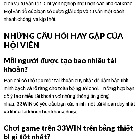
dịch vụ tư vấn tốt. Chuyên nghiệp nhất hơn các nhà cái khác.
Mọi vấn đề của bạn sẽ được giải đáp và tư vấn một cách
nhanh chóng và kịp thời.
NHỮNG CÂU HỎI HAY GẶP CỦA
HỘI VIÊN
Mỗi người được tạo bao nhiêu tài
khoản?
Bạn chỉ có thể tạo một tài khoản duy nhất để đảm bảo tính
minh bạch và rõ ràng cho toàn bộ người chơi. Trường hợp bạn
cố ý tạo nhiều tài khoản với những thông tin giống
nhau.
33WIN
sẽ yêu cầu bạn xác minh một tài khoản duy nhất
và khóa tài khoản bạn không dùng.
Chơi game trên 33WIN trên bằng thiết
bị gì tốt nhất?