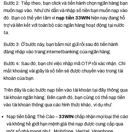
Bước 2: Tiếp theo, bạn click và tiến hành chọn ngân hàng bạn
muốn nạp vào. Như chỉ dẫn và nhập số tiền bạn muốn nạp vào
đó. Bạn có thể yên tâm vì
nạp tiền 33WIN
hiện nay đang hỗ
trợ và liên kết với toàn bộ các ngân hàng hoạt động tại nước
ta.
Bước 3: Ở bước này, bạn bấm nút gửi rồi sau đó tiến hành
đăng nhập vào trang internetbanking của ngân hàng.
Bước 4: Sau đó, bạn chỉ việc nhập mã OTP rồi xác nhận. Chỉ
mất khoảng vài giây là số tiền sẽ được chuyển vào trong tài
khoản của bạn.
Trên đây là các bước nạp tiền vào tài khoản tại đây thông qua
tài khoản ngân hàng. Bên cạnh đó, bạn cũng có thể nạp tiền
vào tài khoản thông qua các hình thức khác, ví dụ như:
Nạp tiền bằng Thẻ Cào –
33WIN
chấp nhận mọi loại thẻ cào
và không hề giới hạn mệnh giá thẻ nạp được cung cấp qua
một số nhà mạng như:. Mobifone, Viettel, Vinaphone.