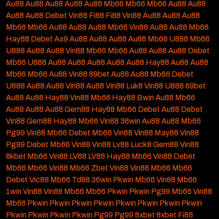
Au88
Au88
Au88
Au88
Au88
Mb66
Mb66
Mb66
Au88
Au88
Au88
Au88
Debet
Vin88
Fi88
Fi88
Vin88
Au88
Au88
Au88
Mb66
Mb66
Au88
Au88
Au88
Mb66
Vin88
Au88
Au88
Mb66
Hay88
Debet
As9
Au88
Au88
Au88
Au88
Mb66
U888
Mb66
U888
Au88
Au88
Vin88
Mb66
Mb66
Au88
Au88
Au88
Debet
Mb66
U888
Au88
Au88
Au88
Au88
Au88
Hay88
Au88
Au88
Mb66
Mb66
Au88
Vin88
89bet
Au88
Au88
Mb66
Debet
U888
Au88
Au88
Vin88
Au88
Vin88
Luk8
Vin88
U888
69bet
Au88
Au88
Hay88
Vin88
Mb66
Hay88
Bwin
Au88
Mb66
Au88
Au88
Au88
Gem88
Hay88
Mb66
Debet
Au88
Debet
Vin88
Gem88
Hay88
Mb66
Vin88
36win
Au88
Au88
Mb66
Pg99
Vin88
Mb66
Debet
Mb66
Vin88
Vin88
May88
Vin88
Pg99
Debet
Mb66
Vin88
Vin88
Lv88
Luck8
Gem88
Vin88
8kbet
Mb66
Vin88
LV88
LV88
Hay88
Mb66
Vin88
Debet
Mb66
Mb66
Vin88
Mb66
Zbet
Vin88
Vin88
Mb66
Mb66
Debet
Vic88
Mb66
Td88
36win
Pkwin
Mb66
Vin88
Mb66
1win
Vin88
Vin88
Mb66
Mb66
Pkwin
Pkwin
Pg99
Mb66
Vin88
Mb66
Pkwin
Pkwin
Pkwin
Pkwin
Pkwin
Pkwin
Pkwin
Pkwin
Pkwin
Pkwin
Pkwin
Pkwin
Pg99
Pg99
8xbet
8xbet
Fi88