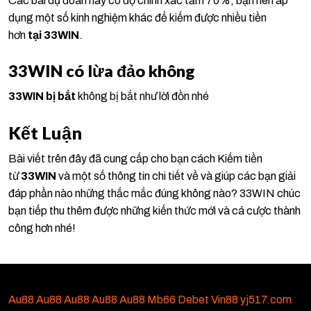
Các bài dự đoán này có độ chính xác tầm 70%, bạn nên áp
dụng một số kinh nghiệm khác để kiếm được nhiều tiền
hơn
tại
33WIN
.
33WIN có lừa đảo không
33WIN bị bắt
không bị bắt như lời đồn nhé
Kết Luận
Bài viết trên đây đã cung cấp cho bạn cách Kiếm tiền
từ
33WIN
và một số thông tin chi tiết về và giúp các bạn giải
đáp phần nào những thắc mắc đúng không nào? 33WIN chúc
bạn tiếp thu thêm được những kiến thức mới và cá cược thành
công hơn nhé!
Au88
Au88
Au88
Au88
Au88
Mb66
Debet
Vin88
yj517.com